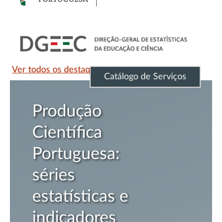
Ver todos os destaques
Catálogo de Serviços
ção
Inquér
ica
Potenc
uesa:
Científ
Tecnol
ticas e
Nacion
dores
(IPCTN