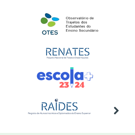
competências”
Evento
Online
Webinar "Ambiente,
23
Sustentabilidade e
jun
Intergeracionalidade
2026
Evento
Diplomados no Ensino Superior -
25
2024/2025
jun
Publicação
2026
Estatísticas da Educação -
26
2024/2025
jun
Publicação
2026