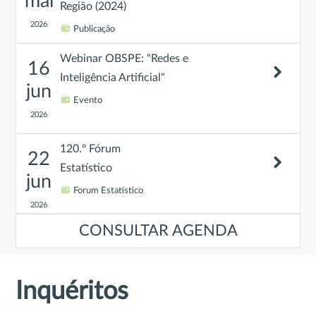
mai
Região (2024)
2026
Publicação
Webinar OBSPE: "Redes e
16
Inteligência Artificial"
jun
Evento
2026
120.º Fórum
22
Estatístico
jun
Forum Estatístico
2026
CONSULTAR AGENDA
Evento de Encerramento do
23
projeto “Promover um Ensino
jun
Superior mais adaptado ao
Inquéritos
mercado de trabalho: rumo a um
2026
melhor sistema de projeção de