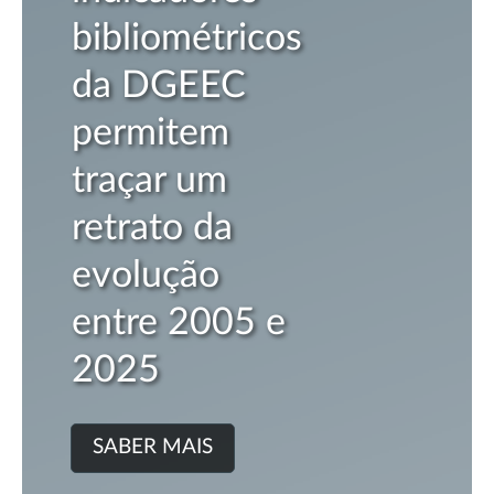
étricos
2025
EEC
SABER M
tem
 um
 da
ão
2005 e
AIS