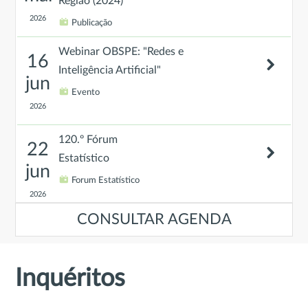
Região (2024)
2026
Publicação
Webinar OBSPE: "Redes e
16
Inteligência Artificial"
jun
Evento
2026
120.º Fórum
22
Estatístico
jun
Forum Estatístico
2026
CONSULTAR AGENDA
Evento de Encerramento do
23
projeto “Promover um Ensino
jun
Superior mais adaptado ao
Inquéritos
mercado de trabalho: rumo a um
2026
melhor sistema de projeção de