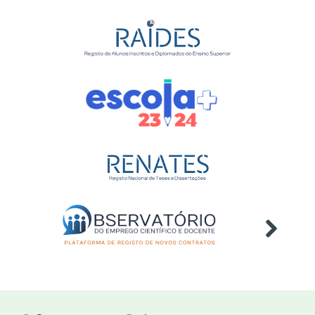
competências”
Evento
Online
Webinar "Ambiente,
23
Sustentabilidade e
jun
Intergeracionalidade
2026
Evento
Diplomados no Ensino Superior -
25
2024/2025
jun
Publicação
2026
Estatísticas da Educação -
26
2024/2025
jun
Publicação
2026