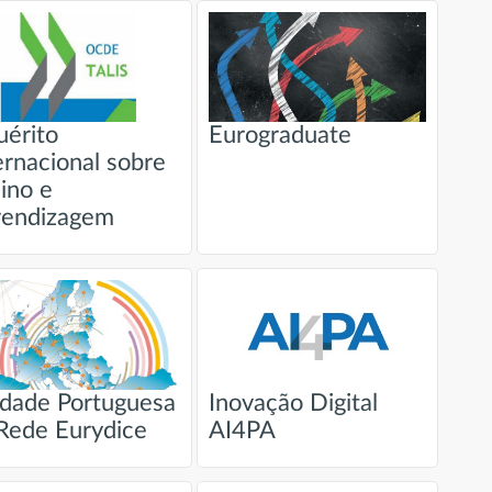
uérito
Eurograduate
ernacional sobre
ino e
rendizagem
dade Portuguesa
Inovação Digital
Rede Eurydice
AI4PA