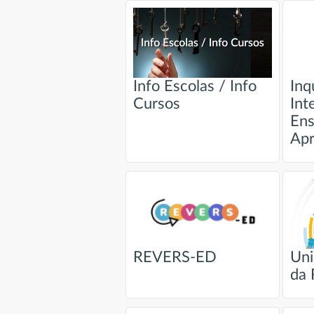
Info Escolas / Info
Inq
Cursos
Int
Ens
Ap
REVERS-ED
Uni
da 