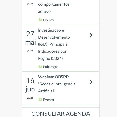
comportamentos
2026
aditivo
Evento
Investigação e
27
Desenvolvimento
mai
(I&D): Principais
Indicadores por
2026
Região (2024)
Publicação
Webinar OBSPE:
16
"Redes e Inteligência
jun
Artificial"
2026
Evento
120.º Fórum
22
CONSULTAR AGENDA