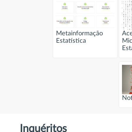
Metainformação
Ace
Estatística
Mi
Est
Not
Inquéritos