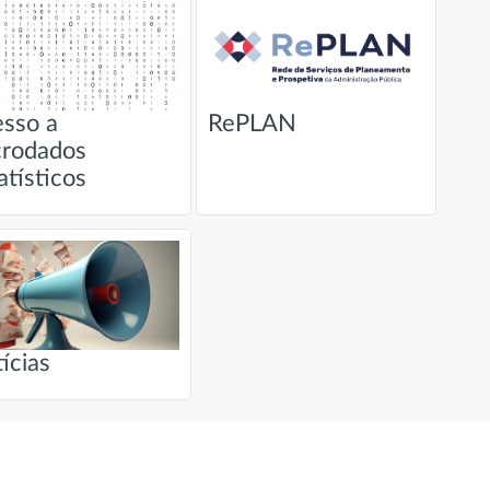
sso a
RePLAN
crodados
atísticos
ícias