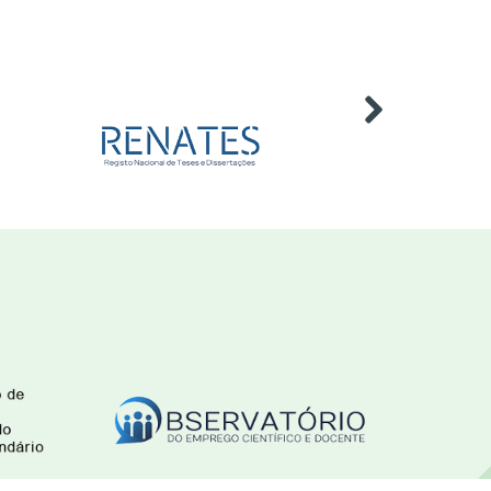
2026
Evento
Diplomados no
25
Ensino Superior -
jun
2024/2025
2026
Publicação
Estatísticas da
26
Educação -
jun
2024/2025
2026
Publicação
Publicada a edição
29
2026 do portal
jun
infocursos.pt
2026
Publicação