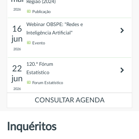
Região (2024)
2026
Publicação
Webinar OBSPE: "Redes e
16
Inteligência Artificial"
jun
Evento
2026
120.º Fórum
22
Estatístico
jun
Forum Estatístico
2026
CONSULTAR AGENDA
Evento de Encerramento do
23
projeto “Promover um Ensino
jun
Superior mais adaptado ao
Inquéritos
mercado de trabalho: rumo a um
2026
melhor sistema de projeção de