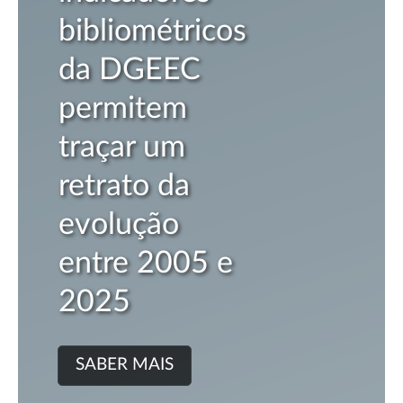
bliométricos
2
a DGEEC
S
rmitem
açar um
trato da
olução
tre 2005 e
025
ABER MAIS