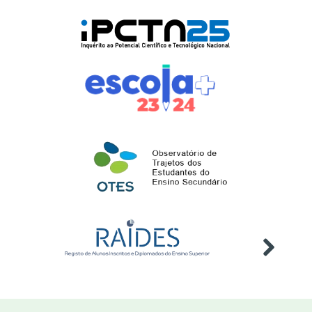
competências”
Evento
Online
Webinar "Ambiente,
23
Sustentabilidade e
jun
Intergeracionalidade
2026
Evento
Diplomados no Ensino Superior -
25
2024/2025
jun
Publicação
2026
Estatísticas da Educação -
26
2024/2025
jun
Publicação
2026