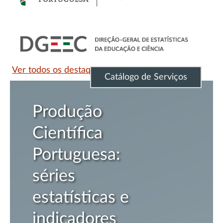
Ver todos os destaques
Catálogo de Serviços
odução
In
entífica
Po
rtuguesa:
Ci
ries
Te
tatísticas e
Na
dicadores
(I