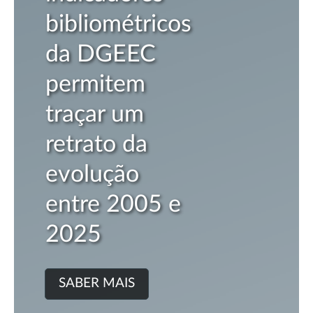
bliométricos
2
a DGEEC
S
rmitem
açar um
trato da
olução
tre 2005 e
025
ABER MAIS