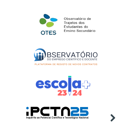
melhor sistema de projeção de
competências”
Evento
Online
Webinar "Ambiente,
23
Sustentabilidade e
jun
Intergeracionalidade
2026
Evento
Diplomados no Ensino Superior -
25
2024/2025
jun
Publicação
2026
Estatísticas da Educação -
26
2024/2025
jun
Publicação
2026