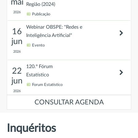
mai
Região (2024)
2026
Publicação
Webinar OBSPE: "Redes e
16
Inteligência Artificial"
jun
Evento
2026
120.º Fórum
22
Estatístico
jun
Forum Estatístico
2026
CONSULTAR AGENDA
Evento de Encerramento do
23
projeto “Promover um Ensino
jun
Superior mais adaptado ao
Inquéritos
mercado de trabalho: rumo a um
2026