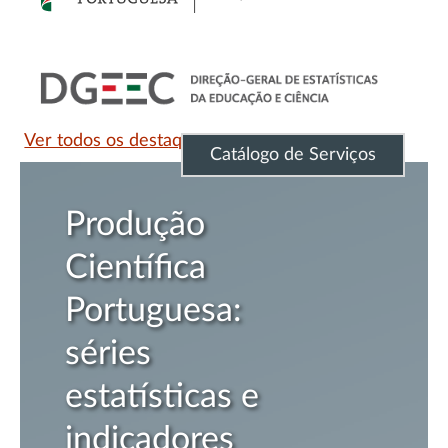
Ver todos os destaques
Catálogo de Serviços
odução
In
entífica
Po
rtuguesa:
Ci
ries
Te
tatísticas e
Na
dicadores
(I